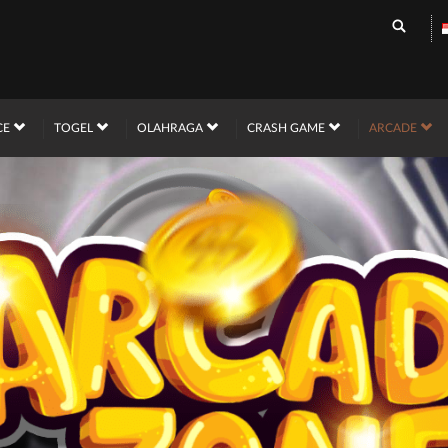
CE
TOGEL
OLAHRAGA
CRASH GAME
ARCADE