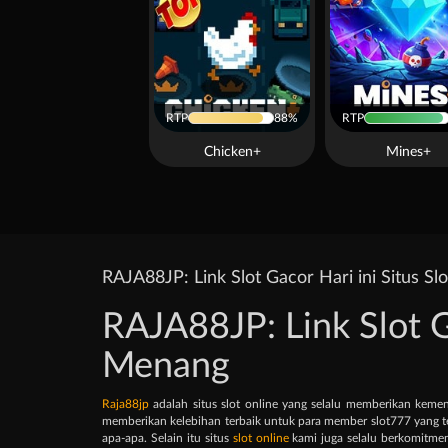
RTP
88%
RTP
Chicken+
Mines+
RAJA88JP: Link Slot Gacor Hari ini Situs 
RAJA88JP: Link Slot G
Menang
Raja88jp
adalah situs slot online yang selalu memberikan kemen
memberikan kelebihan terbaik untuk para member slot777 yang t
apa-apa. Selain itu situs
slot online
kami juga selalu berkomitmen