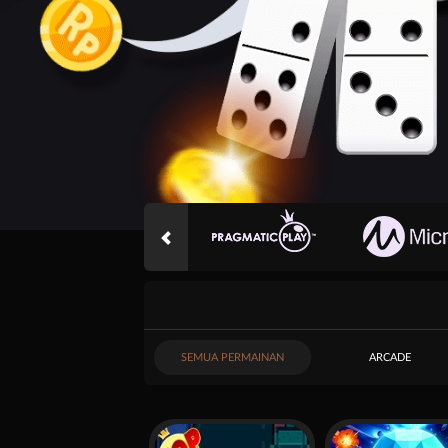
SEMUA PERMAINAN
ARCADE