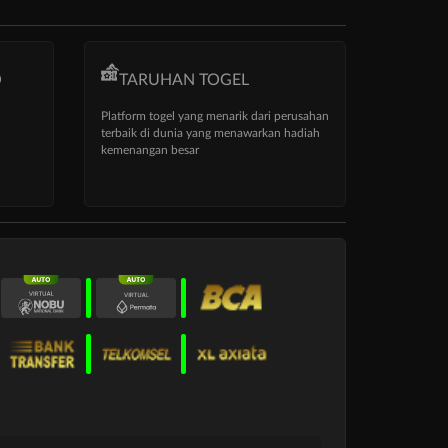
O
TARUHAN TOGEL
Platform togel yang menarik dari perusahan
terbaik di dunia yang menawarkan hadiah
kemenangan besar