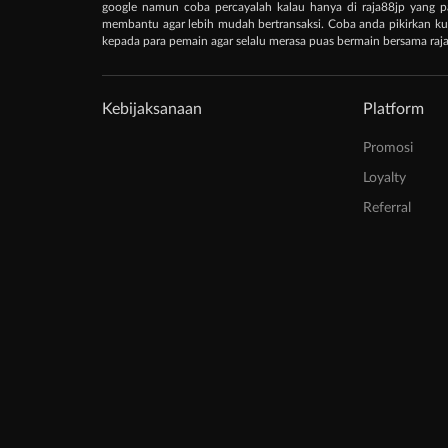
google namun coba percayalah kalau hanya di raja88jp yang pa
membantu agar lebih mudah bertransaksi. Coba anda pikirkan kuran
kepada para pemain agar selalu merasa puas bermain bersama raja
Kebijaksanaan
Platform
Promosi
Loyalty
Referral