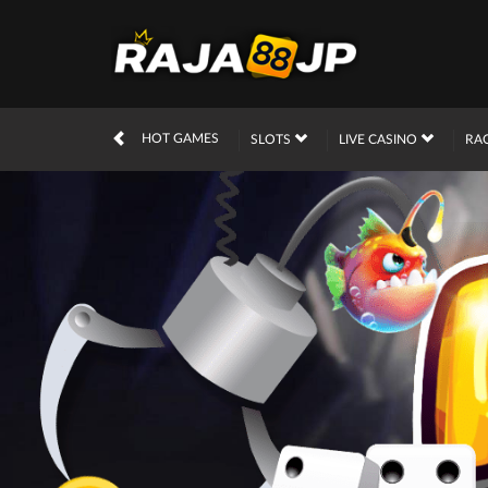
HOT GAMES
SLOTS
LIVE CASINO
RA